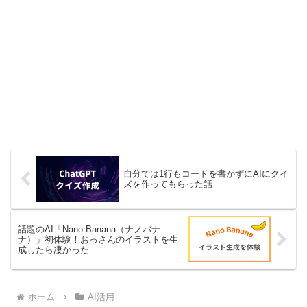
while
 (len) {

let
 i = 
Math
.floor(
Math
.random()
let
 last = ary[--len];

          ary[len] = ary[i];

          ary[i] = last;

        }

return
 ary;

      };

自分では1行もコードを書かずにAIにクイ
ズを作ってもらった話
const
 board = 
document
.getElementByI
const
 message = 
document
.getElementB
const
 clearText = 
document
.getElemen
話題のAI「Nano Banana（ナノバナ
ナ）」初体験！おっさんのイラストを生
const
 restartBtn = 
document
.getEleme
成したら凄かった
let
 firstCard = 
null
;

ホーム
AI活用
let
 lock = 
false
;
