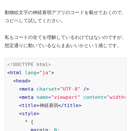
動物絵文字の神経衰弱アプリのコードを載せておくので、
コピペして試してください。
私もコードの全てを理解しているわけではないのですが、
想定通りに動いているならまあいいかという感じです。
<!DOCTYPE html>
<
html
lang
=
"ja"
>
<
head
>
<
meta
charset
=
"UTF-8"
 />
<
meta
name
=
"viewport"
content
=
"width=d
<
title
>
神経衰弱
</
title
>
<
style
>
      * {

margin
: 
0
;
