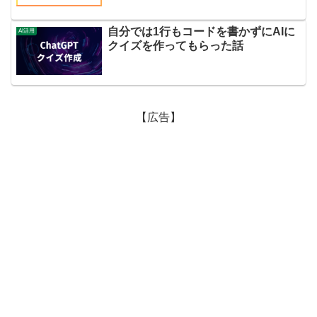
<
button
id
=
"restartBtn"
>
もう一回
</
b
自分では1行もコードを書かずにAIに
AI活用
</
div
>
クイズを作ってもらった話
<
div
class
=
"board"
id
=
"board"
>
</
div
>
</
div
>
<
script
>
【広告】
const
 baseEmojis = [
'🐼'
, 
'😸'
, 
'🐧'
,
const
 emojis = [];

      baseEmojis.forEach(
(
emoji
) =>
 {

        emojis.push(emoji);

        emojis.push(emoji);

      });

const
 shuffleArray = 
(
ary
) =>
 {

let
 len = ary.length;
