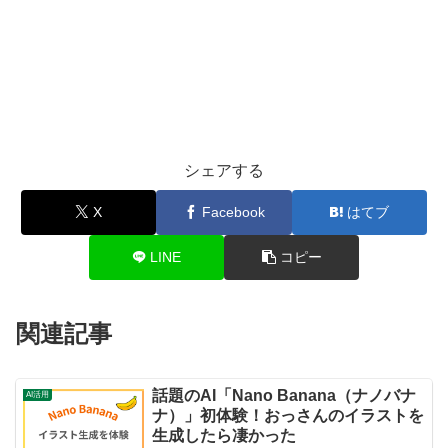
cursor
: pointer;

user-select
: none;

      }

.card
.open
,

.card
.matched
 {

シェアする
background
: 
#fff
;

X
Facebook
はてブ
cursor
: default;

      }

LINE
コピー
</
style
>
</
head
>
関連記事
<
body
>
<
div
class
=
"wrap"
>
<
h1
>
神経衰弱
</
h1
>
話題のAI「Nano Banana（ナノバナ
AI活用
ナ）」初体験！おっさんのイラストを
<
div
class
=
"message"
id
=
"message"
>
生成したら凄かった
<
p
id
=
"clearText"
>
</
p
>