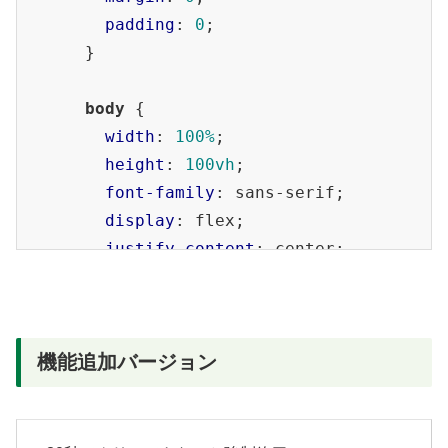
padding
: 
0
;

      }

body
 {

width
: 
100%
;

height
: 
100vh
;

font-family
: sans-serif;

display
: flex;

justify-content
: center;

      }

h1
 {

機能追加バージョン
margin
: 
30px
0
;

text-align
: center;

      }
