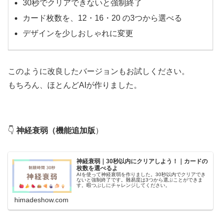
30秒でクリアできないと強制終了
.message
 {

カード枚数を、12・16・20 の3つから選べる
text-align
: center;

デザインを少しおしゃれに変更
margin-bottom
: 
20px
;

display
: none;

      }

このように改良したバージョンもお試しください。
もちろん、ほとんどAIが作りました。
.message
p
 {

font-size
: 
18px
;

      }

👇
神経衰弱（機能追加版
）
.message
button
 {

神経衰弱｜30秒以内にクリアしよう！｜カードの
margin-top
: 
20px
;

枚数を選べるよ
AIを使って神経衰弱を作りました。30秒以内でクリアでき
padding
: 
6px
12px
;

ないと強制終了です。難易度は3つから選ぶことができま
す。暇つぶしにチャレンジしてください。
font-size
: 
16px
;

himadeshow.com
cursor
: pointer;

      }
