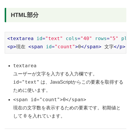
HTML部分
<
textarea
id
=
"text"
cols
=
"40"
rows
=
"5"
pla
<
p
>
現在 
<
span
id
=
"count"
>
0
</
span
>
 文字
</
p
>
textarea
ユーザーが文字を入力する入力欄です。
id="text"
は、JavaScriptからこの要素を取得する
ために使います。
<span id="count">0</span>
現在の文字数を表示するための要素です。初期値と
0
して
を入れています。