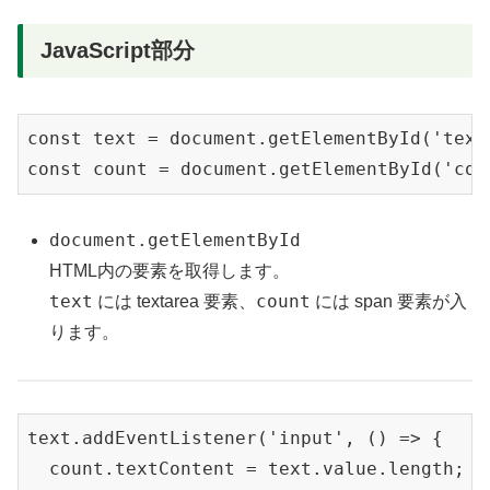
JavaScript部分
const text = document.getElementById('text'
document.getElementById
HTML内の要素を取得します。
text
count
には textarea 要素、
には span 要素が入
ります。
text.addEventListener('input', () => {

  count.textContent = text.value.length;
