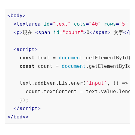
<
body
>
<
textarea
id
=
"text"
cols
=
"40"
rows
=
"5"
p
<
p
>
現在 
<
span
id
=
"count"
>
0
</
span
>
 文字
</
p
<
script
>
const
 text = 
document
.getElementById(
'
const
 count = 
document
.getElementById(
    text.addEventListener(
'input'
, () => {

      count.textContent = text.value.length
    });

</
script
>
</
body
>