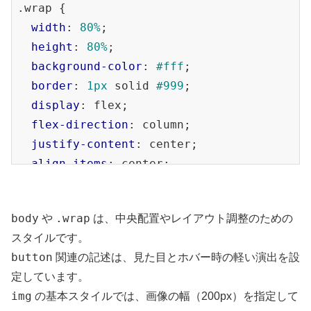
.wrap
 {

width
: 
80%
;

height
: 
80%
;

background-color
: 
#fff
;

border
: 
1px
 solid 
#999
;

display
: flex;

flex-direction
: column;

justify-content
: center;

align-items
: center;

}

body
.wrap
や
は、中央配置やレイアウト調整のための
img
 {

スタイルです。
display
: block;

button
関連の記述は、見た目とホバー時の軽い演出を設
margin
: 
0
 auto;

定しています。
}

img
の基本スタイルでは、画像の幅（200px）を指定して