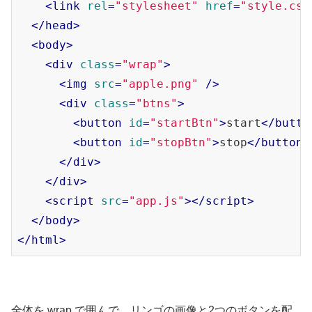
<
link
rel
=
"stylesheet"
href
=
"style.css
</
head
>
<
body
>
<
div
class
=
"wrap"
>
<
img
src
=
"apple.png"
 />
<
div
class
=
"btns"
>
<
button
id
=
"startBtn"
>
start
</
butto
<
button
id
=
"stopBtn"
>
stop
</
button
>
</
div
>
</
div
>
<
script
src
=
"app.js"
>
</
script
>
</
body
>
</
html
>
全体を wrap で囲んで、リンゴの画像と2つのボタンを配