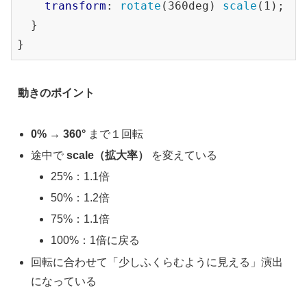
transform
: 
rotate
(360deg) 
scale
(1);

  50% {

  }

transform
: 
rotate
(180deg) 
scale
(1.2);

  }

  75% {

transform
: 
rotate
(270deg) 
scale
(1.1);

動きのポイント
  }

  100% {

0% → 360°
まで１回転
transform
: 
rotate
(360deg) 
scale
(1);

途中で
scale（拡大率）
を変えている
  }

25%：1.1倍
}

50%：1.2倍
img
 {

75%：1.1倍
width
: 
200px
;

100%：1倍に戻る
}

回転に合わせて「少しふくらむように見える」演出
になっている
img
.start
 {
