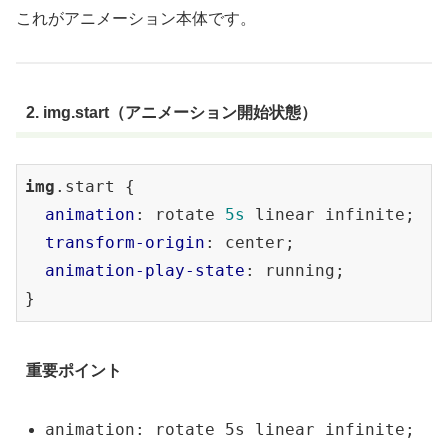
animation
: rotate 
5s
 linear infinite;

これがアニメーション本体です。
transform-origin
: center;

animation-play-state
: running;

}

2. img.start（アニメーション開始状態）
img
.paused
 {

animation-play-state
: paused;

img
.start
 {

animation
: rotate 
5s
 linear infinite;

transform-origin
: center;

animation-play-state
: running;

重要ポイント
animation: rotate 5s linear infinite;