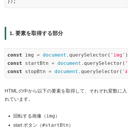
});
1. 要素を取得する部分
const
 img = 
document
.querySelector(
'img'
const
 startBtn = 
document
.querySelector(
'#
const
 stopBtn = 
document
.querySelector(
'#s
HTML の中から以下の要素を取得して、それぞれ変数に入
れています。
img
回転する画像（
）
#startBtn
start ボタン（
）