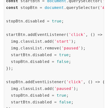
const
 startBtn = 
document
.querySelector(
'#
const
 stopBtn = 
document
.querySelector(
'#s
stopBtn.disabled = 
true
;

startBtn.addEventListener(
'click'
, () => {

  img.classList.add(
'start'
);

  img.classList.remove(
'paused'
);

  startBtn.disabled = 
true
;

  stopBtn.disabled = 
false
;

});

stopBtn.addEventListener(
'click'
, () => {

  img.classList.add(
'paused'
);

  stopBtn.disabled = 
true
;

  startBtn.disabled = 
false
;
