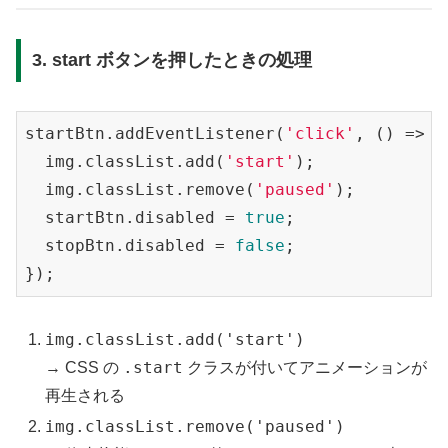
3. start ボタンを押したときの処理
startBtn.addEventListener(
'click'
, () => {

  img.classList.add(
'start'
);

  img.classList.remove(
'paused'
);

  startBtn.disabled = 
true
;

  stopBtn.disabled = 
false
;

img.classList.add('start')
.start
→ CSS の
クラスが付いてアニメーションが
再生される
img.classList.remove('paused')