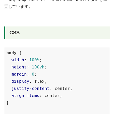
置しています。
CSS
body
 {

width
: 
100%
;

height
: 
100vh
;

margin
: 
0
;

display
: flex;

justify-content
: center;

align-items
: center;

}
