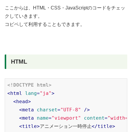
ここからは、HTML・CSS・JavaScriptのコードをチェッ
クしていきます。
コピペして利用することもできます。
HTML
<!DOCTYPE html>
<
html
lang
=
"ja"
>
<
head
>
<
meta
charset
=
"UTF-8"
 />
<
meta
name
=
"viewport"
content
=
"width=d
<
title
>
アニメーション一時停止
</
title
>