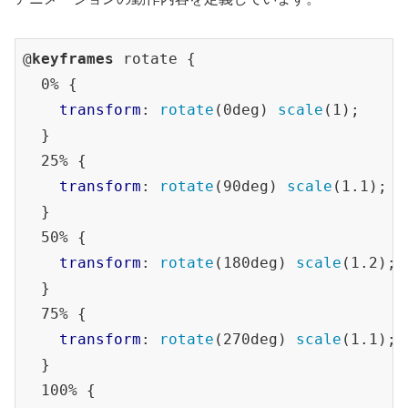
#startBtn
 {

background-color
: 
#2e7d32
;

@
keyframes
 rotate {

margin-right
: 
10px
;

  0% {

}

transform
: 
rotate
(0deg) 
scale
(1);

  }

#stopBtn
 {

  25% {

background-color
: 
#c62828
;

transform
: 
rotate
(90deg) 
scale
(1.1);

}

  }

  50% {

@
keyframes
 rotate {

transform
: 
rotate
(180deg) 
scale
(1.2);

  0% {

  }

transform
: 
rotate
(0deg) 
scale
(1);

  75% {

  }

transform
: 
rotate
(270deg) 
scale
(1.1);

  25% {

  }

transform
: 
rotate
(90deg) 
scale
(1.1);

  100% {

  }
