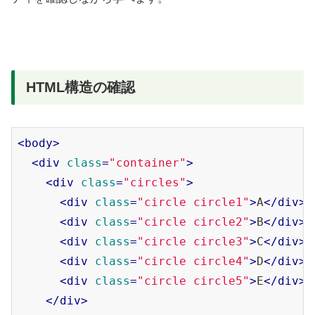
HTML構造の確認
<
body
>
<
div
class
=
"container"
>
<
div
class
=
"circles"
>
<
div
class
=
"circle circle1"
>
A
</
div
>
<
div
class
=
"circle circle2"
>
B
</
div
>
<
div
class
=
"circle circle3"
>
C
</
div
>
<
div
class
=
"circle circle4"
>
D
</
div
>
<
div
class
=
"circle circle5"
>
E
</
div
>
</
div
>