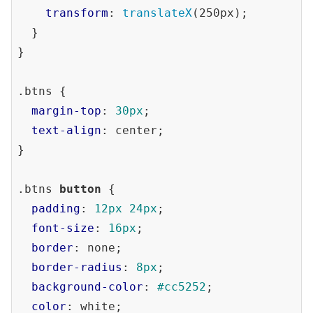
transform
: 
translateX
(250px);

  }

}

.btns
 {

margin-top
: 
30px
;

text-align
: center;

}

.btns
button
 {

padding
: 
12px
24px
;

font-size
: 
16px
;

border
: none;

border-radius
: 
8px
;

background-color
: 
#cc5252
;

color
: white;
