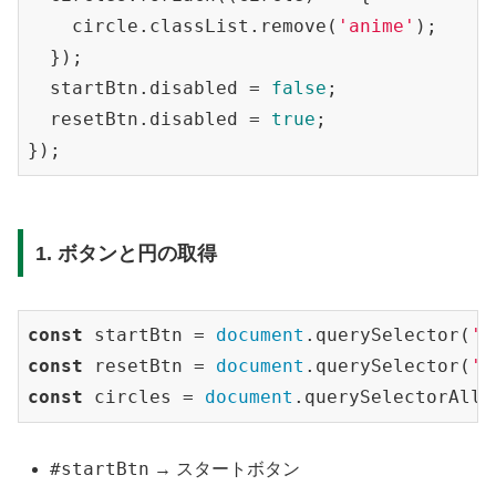
    circle.classList.remove(
'anime'
);

  });

  startBtn.disabled = 
false
;

  resetBtn.disabled = 
true
;

1. ボタンと円の取得
const
 startBtn = 
document
.querySelector(
'#
const
 resetBtn = 
document
.querySelector(
'#
const
 circles = 
document
.querySelectorAll(
#startBtn
→ スタートボタン