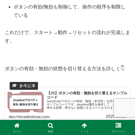
ボタンの有効/無効も制御して、操作の順序を制限し
ている
これだけで、スタート→動作→リセットの流れが完成しま
す。
ボタンの有効・無効の状態を切り替える方法を詳しく👇
【JS】ボタンの有効・無効を切り替えるサンプル
コード
JavaScriptでボタンの有効・無効（非活性）を切り替える
サンプルコードです。disabled属性を操作して、ボタンを
押せる状態・押せない状態にするコードをそのままコピペ
して使えます。
2025.09.27
dev.himadeshow.com
ホーム
検索
トップ
サイドバー