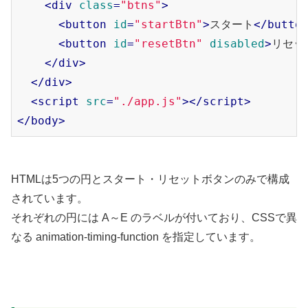
<
div
class
=
"btns"
>
<
button
id
=
"startBtn"
>
スタート
</
butto
<
button
id
=
"resetBtn"
disabled
>
リセッ
</
div
>
</
div
>
<
script
src
=
"./app.js"
>
</
script
>
</
body
>
HTMLは5つの円とスタート・リセットボタンのみで構成
されています。
それぞれの円には A～E のラベルが付いており、CSSで異
なる animation-timing-function を指定しています。