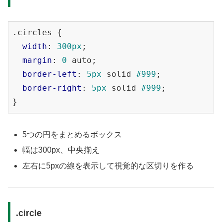
.circles
 {

width
: 
300px
;

margin
: 
0
 auto;

border-left
: 
5px
 solid 
#999
;

border-right
: 
5px
 solid 
#999
;

5つの円をまとめるボックス
幅は300px、中央揃え
左右に5pxの線を表示して視覚的な区切りを作る
.circle