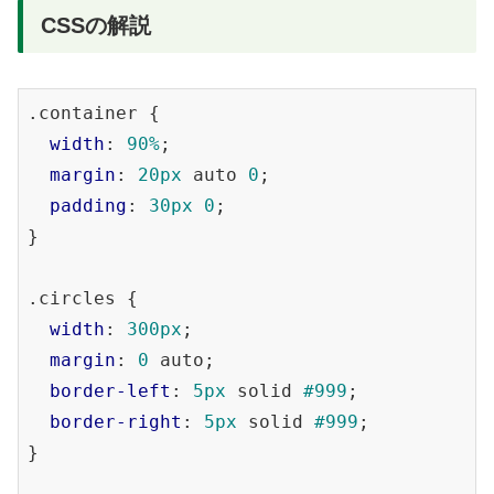
CSSの解説
.container
 {

width
: 
90%
;

margin
: 
20px
 auto 
0
;

padding
: 
30px
0
;

}

.circles
 {

width
: 
300px
;

margin
: 
0
 auto;

border-left
: 
5px
 solid 
#999
;

border-right
: 
5px
 solid 
#999
;

}
