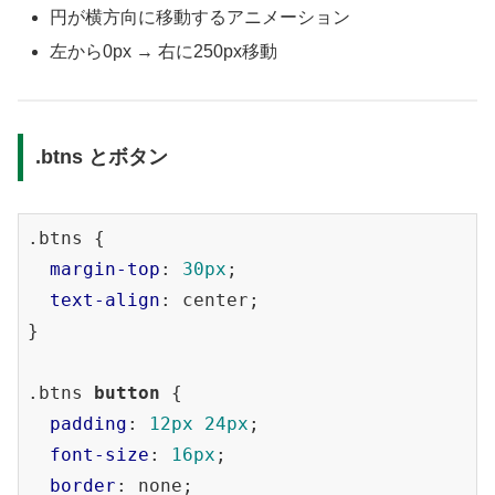
円が横方向に移動するアニメーション
左から0px → 右に250px移動
.btns とボタン
.btns
 {

margin-top
: 
30px
;

text-align
: center;

}

.btns
button
 {

padding
: 
12px
24px
;

font-size
: 
16px
;

border
: none;
