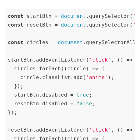
const
 startBtn = 
document
.querySelector(
'#
const
 resetBtn = 
document
.querySelector(
'#
const
 circles = 
document
.querySelectorAll(
startBtn.addEventListener(
'click'
, () => {

  circles.forEach(
(
circle
) =>
 {

    circle.classList.add(
'anime'
);

  });

  startBtn.disabled = 
true
;

  resetBtn.disabled = 
false
;

});

resetBtn.addEventListener(
'click'
, () => {

  circles.forEach(
(
circle
) =>
 {
