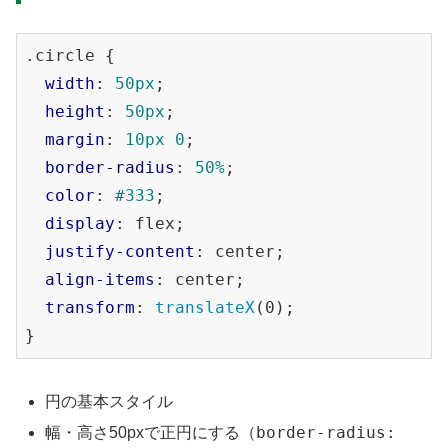
.circle
 {

width
: 
50px
;

height
: 
50px
;

margin
: 
10px
0
;

border-radius
: 
50%
;

color
: 
#333
;

display
: flex;

justify-content
: center;

align-items
: center;

transform
: 
translateX
(0);

円の基本スタイル
border-radius:
幅・高さ50pxで正円にする（