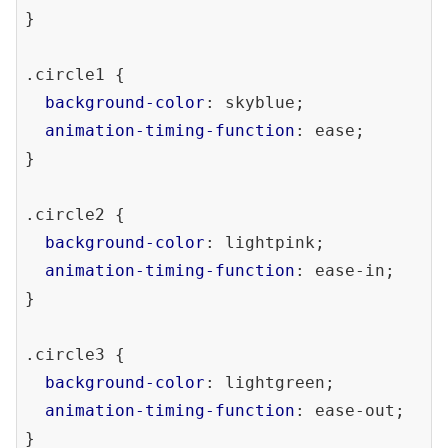
}

.circle1
 {

background-color
: skyblue;

animation-timing-function
: ease;

}

.circle2
 {

background-color
: lightpink;

animation-timing-function
: ease-in;

}

.circle3
 {

background-color
: lightgreen;

animation-timing-function
: ease-out;

}
