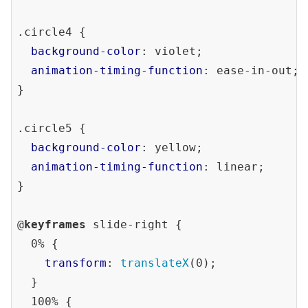
.circle4
 {

background-color
: violet;

animation-timing-function
: ease-in-out;

}

.circle5
 {

background-color
: yellow;

animation-timing-function
: linear;

}

@
keyframes
 slide-right {

  0% {

transform
: 
translateX
(0);

  }

  100% {
