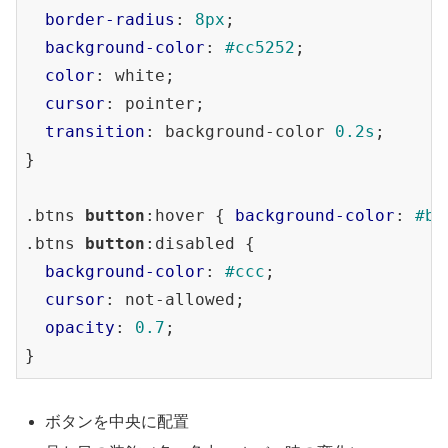
border-radius
: 
8px
;

background-color
: 
#cc5252
;

color
: white;

cursor
: pointer;

transition
: background-color 
0.2s
;

}

.btns
button
:hover
 { 
background-color
: 
#b3
.btns
button
:disabled
 {

background-color
: 
#ccc
;

cursor
: not-allowed;

opacity
: 
0.7
;

ボタンを中央に配置