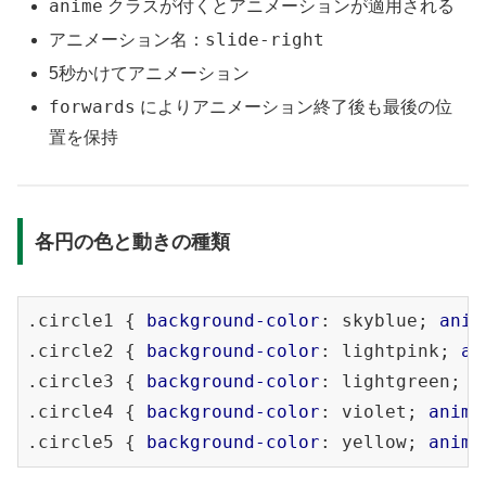
anime
クラスが付くとアニメーションが適用される
slide-right
アニメーション名：
5秒かけてアニメーション
forwards
によりアニメーション終了後も最後の位
置を保持
各円の色と動きの種類
.circle1
 { 
background-color
: skyblue; 
anim
.circle2
 { 
background-color
: lightpink; 
an
.circle3
 { 
background-color
: lightgreen; 
a
.circle4
 { 
background-color
: violet; 
anima
.circle5
 { 
background-color
: yellow; 
anima