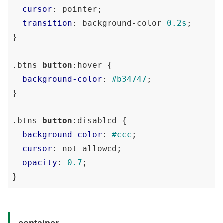
cursor
: pointer;

transition
: background-color 
0.2s
;

}

.btns
button
:hover
 {

background-color
: 
#b34747
;

}

.btns
button
:disabled
 {

background-color
: 
#ccc
;

cursor
: not-allowed;

opacity
: 
0.7
;

.container