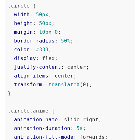
.circle
 {

width
: 
50px
;

height
: 
50px
;

margin
: 
10px
0
;

border-radius
: 
50%
;

color
: 
#333
;

display
: flex;

justify-content
: center;

align-items
: center;

transform
: 
translateX
(0);

}

.circle
.anime
 {

animation-name
: slide-right;

animation-duration
: 
5s
;

animation-fill-mode
: forwards;
