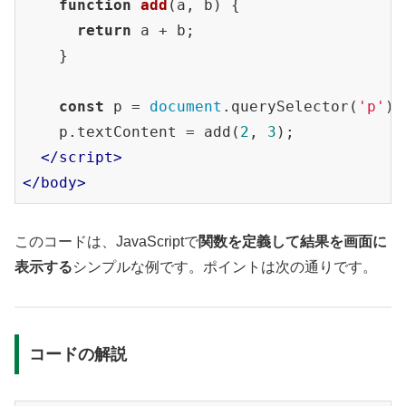
function
add
(
a, b
) 
{

return
 a + b;

    }

const
 p = 
document
.querySelector(
'p'
);

    p.textContent = add(
2
, 
3
);

</
script
>
</
body
>
このコードは、JavaScriptで
関数を定義して結果を画面に
表示する
シンプルな例です。ポイントは次の通りです。
コードの解説