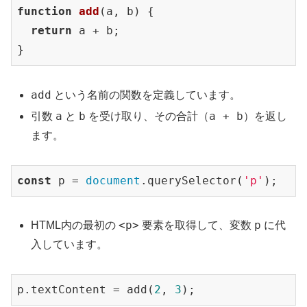
function
add
(
a, b
) 
{

return
 a + b;

}
add
という名前の関数を定義しています。
a
b
a + b
引数
と
を受け取り、その合計（
）を返し
ます。
const
 p = 
document
.querySelector(
'p'
);
<p>
p
HTML内の最初の
要素を取得して、変数
に代
入しています。
p.textContent = add(
2
, 
3
);