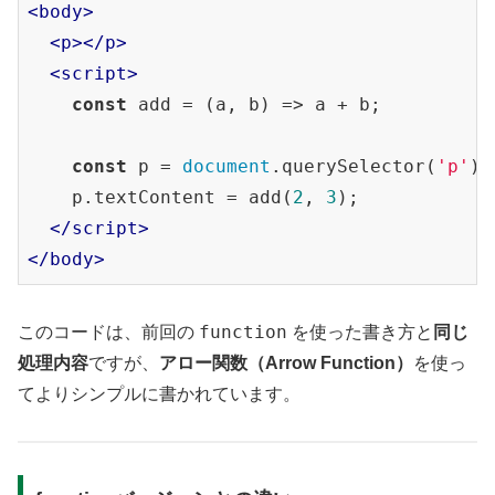
<
body
>
<
p
>
</
p
>
<
script
>
const
 add = 
(
a, b
) =>
 a + b;

const
 p = 
document
.querySelector(
'p'
);

    p.textContent = add(
2
, 
3
);

</
script
>
</
body
>
function
このコードは、前回の
を使った書き方と
同じ
処理内容
ですが、
アロー関数（Arrow Function）
を使っ
てよりシンプルに書かれています。