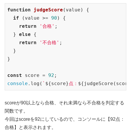
function
judgeScore
(
value
) 
{

if
 (value >= 
90
) {

return
'合格'
;

  } 
else
 {

return
'不合格'
;

  }

}

const
 score = 
92
console
.log(
`
${score}
点：
${judgeScore(score
scoreが90以上なら合格、それ未満なら不合格を判定する
関数です。
今回はscoreを92にしているので、コンソールに【92点：
合格】と表示されます。