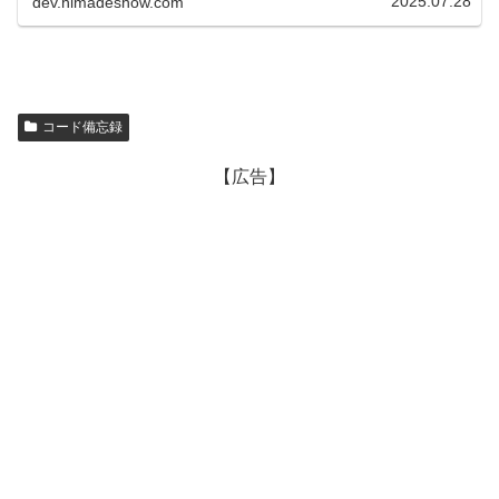
2025.07.28
dev.himadeshow.com
コード備忘録
【広告】