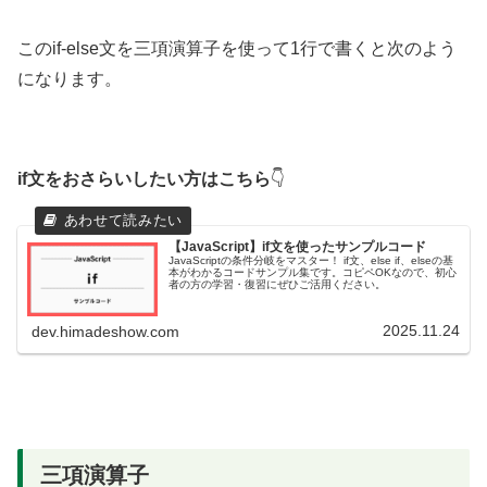
このif-else文を三項演算子を使って1行で書くと次のよう
になります。
if文をおさらいしたい方はこちら
👇
【JavaScript】if文を使ったサンプルコード
JavaScriptの条件分岐をマスター！ if文、else if、elseの基
本がわかるコードサンプル集です。コピペOKなので、初心
者の方の学習・復習にぜひご活用ください。
2025.11.24
dev.himadeshow.com
三項演算子