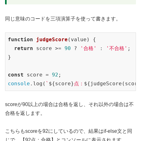
同じ意味のコードを三項演算子を使って書きます。
function
judgeScore
(
value
) 
{

return
 score >= 
90
 ? 
'合格'
 : 
'不合格'
;

}

const
 score = 
92
console
.log(
`
${score}
点：
${judgeScore(score
scoreが90以上の場合は合格を返し、それ以外の場合は不
合格を返します。
こちらもscoreを92にしているので、結果はif-else文と同
じで、【92点：合格】とコンソールに表示されます。