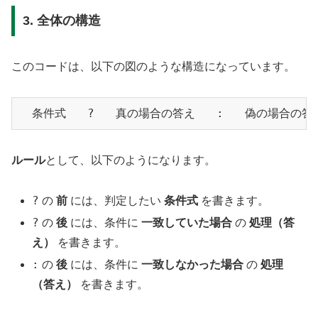
3. 全体の構造
このコードは、以下の図のような構造になっています。
ルール
として、以下のようになります。
?
の
前
には、判定したい
条件式
を書きます。
?
の
後
には、条件に
一致していた場合
の
処理（答
え）
を書きます。
:
の
後
には、条件に
一致しなかった場合
の
処理
（答え）
を書きます。