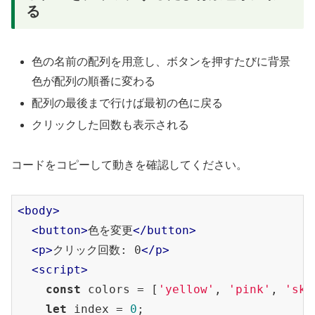
る
色の名前の配列を用意し、ボタンを押すたびに背景
色が配列の順番に変わる
配列の最後まで行けば最初の色に戻る
クリックした回数も表示される
コードをコピーして動きを確認してください。
<
body
>
<
button
>
色を変更
</
button
>
<
p
>
クリック回数: 0
</
p
>
<
script
>
const
 colors = [
'yellow'
, 
'pink'
, 
'sky
let
 index = 
0
;
