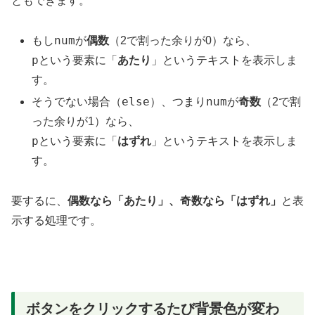
ともできます。
num
もし
が
偶数
（2で割った余りが0）なら、
p
という要素に「
あたり
」というテキストを表示しま
す。
else
num
そうでない場合（
）、つまり
が
奇数
（2で割
った余りが1）なら、
p
という要素に「
はずれ
」というテキストを表示しま
す。
要するに、
偶数なら「あたり」、奇数なら「はずれ」
と表
示する処理です。
ボタンをクリックするたび背景色が変わ