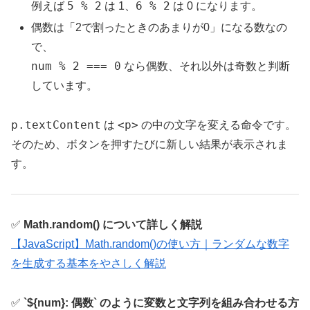
5 % 2
6 % 2
例えば
は 1、
は 0 になります。
偶数は「2で割ったときのあまりが0」になる数なの
で、
num % 2 === 0
なら偶数、それ以外は奇数と判断
しています。
p.textContent
<p>
は
の中の文字を変える命令です。
そのため、ボタンを押すたびに新しい結果が表示されま
す。
✅
Math.random() について詳しく解説
【JavaScript】Math.random()の使い方｜ランダムな数字
を生成する基本をやさしく解説
✅
`${num}: 偶数` のように変数と文字列を組み合わせる方