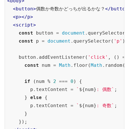
<
body
>
<
button
>
偶数か奇数かどっちが出るかな？
</
button
<
p
>
</
p
>
<
script
>
const
 button = 
document
.querySelector(
const
 p = 
document
.querySelector(
'p'
);

    button.addEventListener(
'click'
, () => 
const
 num = 
Math
.floor(
Math
.random()
if
 (num % 
2
 === 
0
) {

        p.textContent = 
`
${num}
: 偶数`
;

      } 
else
 {

        p.textContent = 
`
${num}
: 奇数`
;

      }

    });
