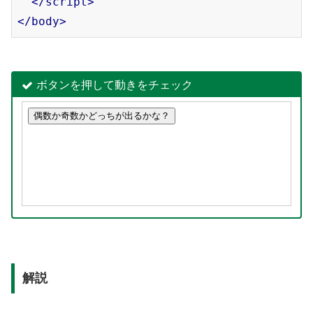
</
script
>
</
body
>
ボタンを押して動きをチェック
解説