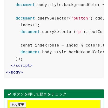
document
.body.style.backgroundColor = 
document
.querySelector(
'button'
).addEv
      index++;

document
.querySelector(
'p'
).textCont
const
 indexToUse = index % colors.len
document
.body.style.backgroundColor 
    });

</
script
>
</
body
>
ボタンを押して動きをチェック