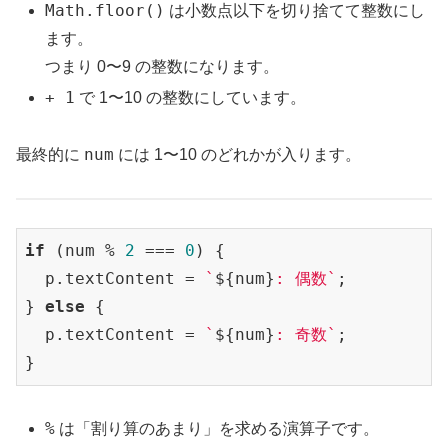
Math.floor()
は小数点以下を切り捨てて整数にし
ます。
つまり 0〜9 の整数になります。
+ 1
で 1〜10 の整数にしています。
num
最終的に
には 1〜10 のどれかが入ります。
if
 (num % 
2
 === 
0
) {

  p.textContent = 
`
${num}
: 偶数`
;

} 
else
 {

  p.textContent = 
`
${num}
: 奇数`
;

%
は「割り算のあまり」を求める演算子です。