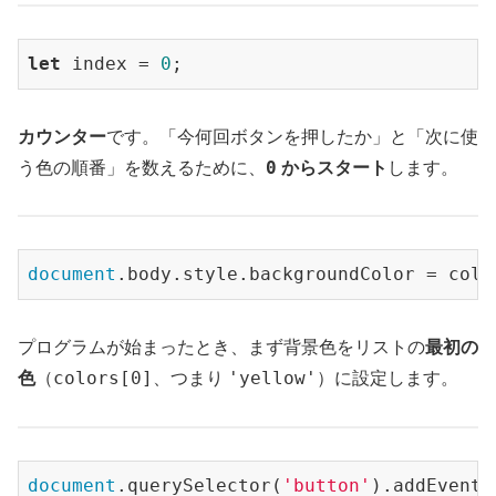
let
 index = 
0
;
カウンター
です。「今何回ボタンを押したか」と「次に使
0
う色の順番」を数えるために、
からスタート
します。
document
.body.style.backgroundColor = colo
プログラムが始まったとき、まず背景色をリストの
最初の
colors[0]
'yellow'
色
（
、つまり
）に設定します。
document
.querySelector(
'button'
).addEventL