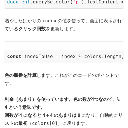
document
.querySelector(
'p'
).textContent = 
index
増やしたばかりの
の値を使って、画面に表示され
ている
クリック回数
を更新します。
const
 indexToUse = index % colors.length;
色の順番を計算
します。これがこのコードのポイントで
す。
%
剰余（あまり）
を使っています。色の数が4つなので、
4
という意味です。
回数が 4 になると 4 ÷ 4 の
あまりは 0
になり、自動的に
リ
colors[0]
ストの最初
（
）に戻ります。