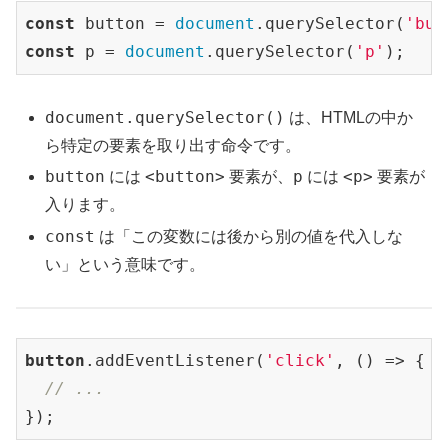
const
 button = 
document
.querySelector(
'but
const
 p = 
document
.querySelector(
'p'
document.querySelector()
は、HTMLの中か
ら特定の要素を取り出す命令です。
button
<button>
p
<p>
には
要素が、
には
要素が
入ります。
const
は「この変数には後から別の値を代入しな
い」という意味です。
button
.addEventListener
(
'click'
, () => {

// ...