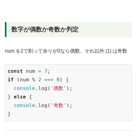
数字が偶数か奇数か判定
num を2で割って余りが0なら偶数、それ以外 (1) は奇数
const
 num = 
7
if
 (num % 
2
 === 
0
) {

console
.log(
'偶数'
);

} 
else
 {

console
.log(
'奇数'
);

}