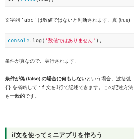
'abc'
文字列
は数値ではないと判断されます。真 (true)
console
.log(
'数値ではありません'
);
条件が真なので、実行されます。
条件が偽 (false) の場合に何もしない
という場合、波括弧
{}
if
を省略して
文を1行で記述できます。この記述方法
も
一般的
です。
if文を使ってミニアプリを作ろう