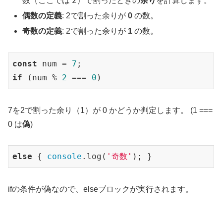
2
数（ここでは
）で割ったときの
余り
を計算します。
偶数の定義
: 2で割った余りが
0
の数。
奇数の定義
: 2で割った余りが
1
の数。
const
 num = 
7
if
 (num % 
2
 === 
0
)
7を2で割った余り（1）が 0 かどうか判定します。 (1 ===
0 は
偽
)
else
 { 
console
.log(
'奇数'
); }
ifの条件が偽なので、elseブロックが実行されます。