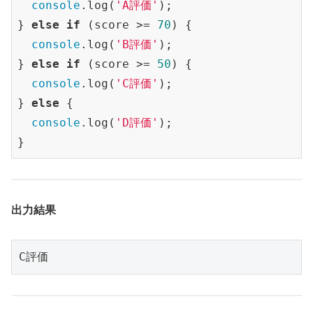
console
.log(
'A評価'
);

} 
else
if
 (score >= 
70
) {

console
.log(
'B評価'
);

} 
else
if
 (score >= 
50
) {

console
.log(
'C評価'
);

} 
else
 {

console
.log(
'D評価'
);

}
出力結果
C評価