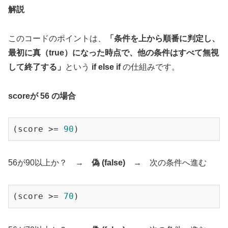
解説
このコードのポイントは、
「条件を上から順番に判定し、
最初に真（true）になった時点で、他の条件はすべて無視
して終了する」
という
if else if
の仕組みです。
scoreが 56 の場合
(score >= 
90
)
56が90以上か？ →
偽 (false)
→ 次の条件へ進む
(score >= 
70
)