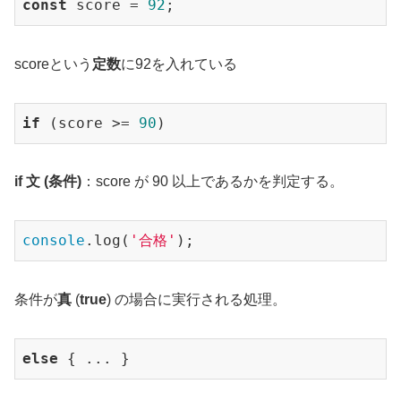
const
 score = 
92
;
scoreという
定数
に92を入れている
if
 (score >= 
90
)
if 文 (条件)
：score が 90 以上であるかを判定する。
console
.log(
'合格'
);
条件が
真
(
true
) の場合に実行される処理。
else
 { ... }