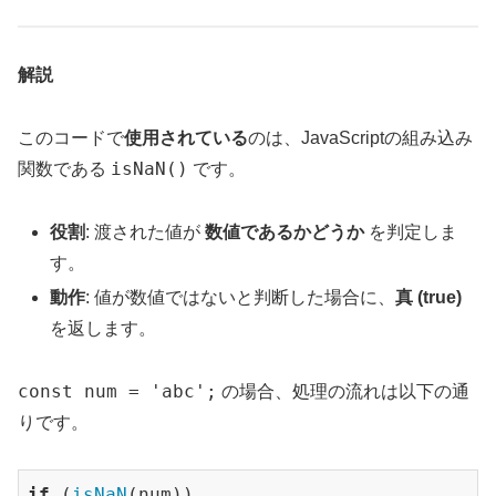
解説
このコードで
使用されている
のは、JavaScriptの組み込み
isNaN()
関数である
です。
役割
: 渡された値が
数値であるかどうか
を判定しま
す。
動作
: 値が数値ではないと判断した場合に、
真 (true)
を返します。
const num = 'abc';
の場合、処理の流れは以下の通
りです。
if
 (
isNaN
(num))