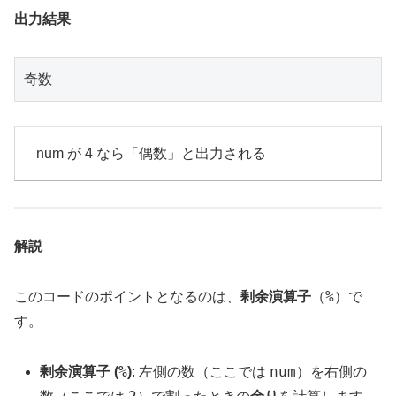
出力結果
奇数
num が 4 なら「偶数」と出力される
解説
%
このコードのポイントとなるのは、
剰余演算子
（
）で
す。
%
num
剰余演算子 (
)
: 左側の数（ここでは
）を右側の