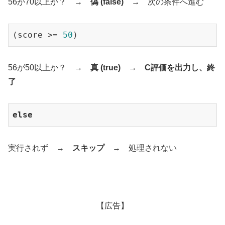
56が70以上か？ →
偽 (false)
→ 次の条件へ進む
(score >= 
50
)
56が50以上か？ →
真 (true)
→
C評価を出力し、
終
了
else
実行されず →
スキップ
→ 処理されない
【広告】