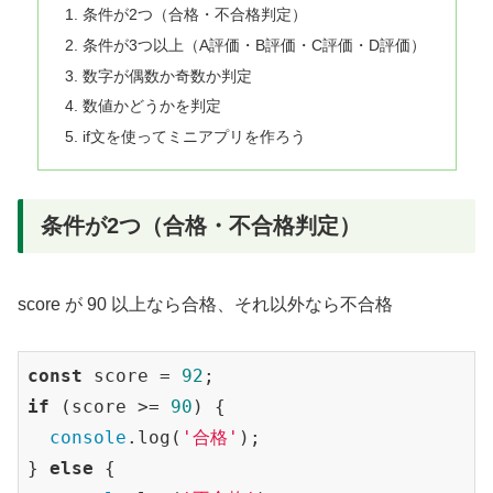
条件が2つ（合格・不合格判定）
条件が3つ以上（A評価・B評価・C評価・D評価）
数字が偶数か奇数か判定
数値かどうかを判定
if文を使ってミニアプリを作ろう
条件が2つ（合格・不合格判定）
score が 90 以上なら合格、それ以外なら不合格
const
 score = 
92
if
 (score >= 
90
) {

console
.log(
'合格'
);

} 
else
 {
