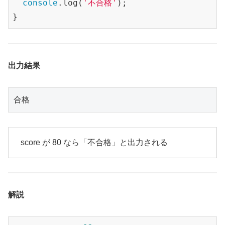
console
.log(
'不合格'
);

}
出力結果
合格
score が 80 なら「不合格」と出力される
解説