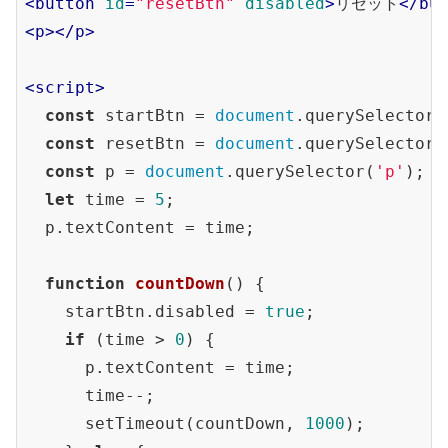
<
button
id
=
"resetBtn"
disabled
>
リセット
</
bu
<
p
>
</
p
>
<
script
>
const
 startBtn = 
document
.querySelector(
const
 resetBtn = 
document
.querySelector(
const
 p = 
document
.querySelector(
'p'
);

let
 time = 
5
;

  p.textContent = time;

function
countDown
(
) 
{

    startBtn.disabled = 
true
;

if
 (time > 
0
) {

      p.textContent = time;

      time--;

      setTimeout(countDown, 
1000
);
