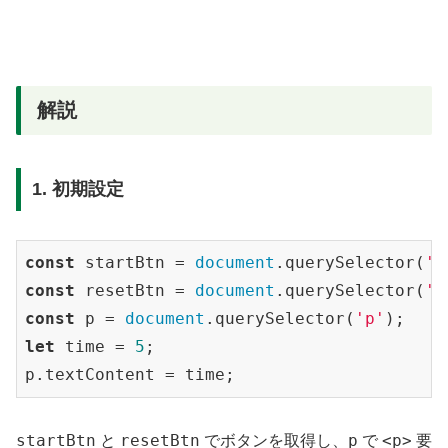
解説
1. 初期設定
const
 startBtn = 
document
.querySelector(
'#
const
 resetBtn = 
document
.querySelector(
'#
const
 p = 
document
.querySelector(
'p'
let
 time = 
5
;

startBtn
resetBtn
p
<p>
と
でボタンを取得し、
で
要