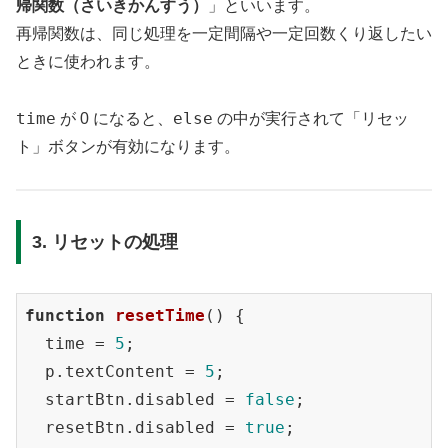
帰関数（さいきかんすう）
」といいます。
再帰関数は、同じ処理を一定間隔や一定回数くり返したい
ときに使われます。
time
else
が 0 になると、
の中が実行されて「リセッ
ト」ボタンが有効になります。
3. リセットの処理
function
resetTime
(
) 
{

  time = 
5
;

  p.textContent = 
5
;

  startBtn.disabled = 
false
;

  resetBtn.disabled = 
true
;
