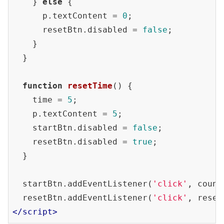
    } 
else
 {

      p.textContent = 
0
;

      resetBtn.disabled = 
false
;

    }

  }

function
resetTime
(
) 
{

    time = 
5
;

    p.textContent = 
5
;

    startBtn.disabled = 
false
;

    resetBtn.disabled = 
true
;

  }

  startBtn.addEventListener(
'click'
, count
  resetBtn.addEventListener(
'click'
</
script
>