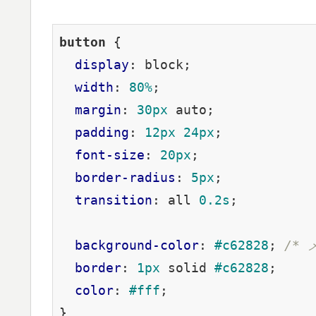
button
 {

display
: block;

width
: 
80%
;

margin
: 
30px
 auto;

padding
: 
12px
24px
;

font-size
: 
20px
;

border-radius
: 
5px
;

transition
: all 
0.2s
;

background-color
: 
#c62828
; 
/* 
border
: 
1px
 solid 
#c62828
;

color
: 
#fff
;
