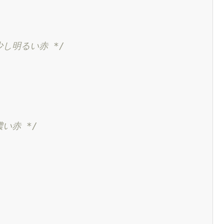
少し明るい赤 */
濃い赤 */