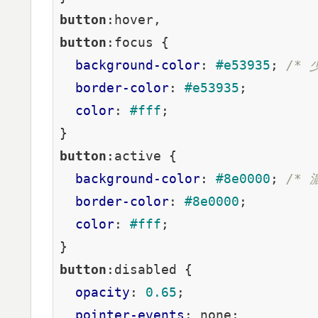
button
:hover
button
:focus
 {

background-color
: 
#e53935
; 
/* 
border-color
: 
#e53935
;

color
: 
#fff
;

button
:active
 {

background-color
: 
#8e0000
; 
/* 
border-color
: 
#8e0000
;

color
: 
#fff
;

button
:disabled
 {

opacity
: 
0.65
;

pointer-events
: none;
